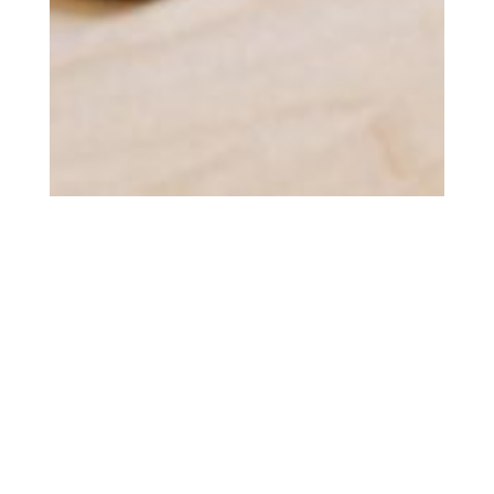
¿Cómo gestiono mi negocio
estratégicamente… con Excel?